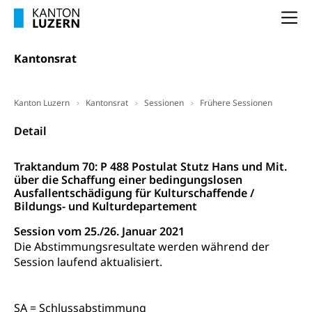
Selbständige (WAS Luzern)
LUPK - Luzerner Pensionskasse
Bildung und Forschung
Na
Altersvorsorge (gruezi.lu.ch)
Wissenschaftsförderung
Kantonsrat
Forschungsförderung, Wissenschaftsmarketing,
Wissenschaft, Forschung, Entwicklung, Projekte
Kanton Luzern
Kantonsrat
Sessionen
Frühere Sessionen
Pilotprojekte Klima
Erwachsenenbildung und Weiterbildung
Detail
Innovative Projekte Landwirtschaft und
Umschulung, zweiter Bildungsweg,
Nachdiplomstudium, Zusatzlehre, Höhere
Wald
Traktandum 70: P 488 Postulat Stutz Hans und Mit.
Berufsbildung, Berufsmatura nach Lehre,
über die Schaffung einer bedingungslosen
Projektförderung Universität Luzern unilu
Neuorientierung, Grundkompetenzen,
Ausfallentschädigung für Kulturschaffende /
Berufsberatung, Standortbestimmung,
Bildungs- und Kulturdepartement
Studienberatung, Beratung und Unterstützung,
Berufsabschluss für Erwachsene
Session vom 25./26. Januar 2021
Die Abstimmungsresultate werden während der
Erwachsenenmatura
Berufliche Grundbildung
Session laufend aktualisiert.
Bildungsgutscheine Grundkompetenzen
Lehre, Berufsfachschule, Lehrbetrieb, Lehrvertrag,
Berufsberatung, Qualifikationsverfahren,
Bildung & Berufsabschluss für Erwachsene
Berufswahl & Berufsberatung, Schnupperlehre und
SA = Schlussabstimmung