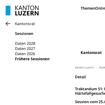
Wissenschaft
Themen
Onlin
Forschungsförde
Kantonsrat
Pilotprojekt
Erwachsenenb
Sessionen
Umschulung, zwe
Grundkompetenze
Daten 2028
Erwachsene
Berufliche Gr
Daten 2027
Kantonsrat
Daten 2026
Fachperson B
Lehre, Berufsfac
Frühere Sessionen
Allgemeinbil
Kanton Luzern
Kant
Schulen und 
Hochschule F
Bildung & Be
Detail
Fremdsprache
Studium, Hochsc
Berufsabschl
Information
Campus Hor
Traktandum 51: 
Mittelschulen
Härtefallgesuch
Berufslehre (
Pädagogische
Gymnasium, Hand
Informatikmitte
Session vom 25.
Berufsmaturi