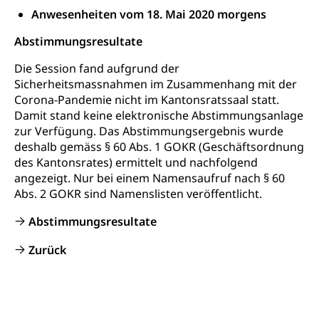
Studienberatung, Beratung und Unterstützung,
Anwesenheiten vom 18. Mai 2020 morgens
Berufsabschluss für Erwachsene
Abstimmungsresultate
Erwachsenenmatura
Berufliche Grundbildung
Die Session fand aufgrund der
Bildungsgutscheine Grundkompetenzen
Lehre, Berufsfachschule, Lehrbetrieb, Lehrvertrag,
Sicherheitsmassnahmen im Zusammenhang mit der
Berufsberatung, Qualifikationsverfahren,
Bildung & Berufsabschluss für Erwachsene
Corona-Pandemie nicht im Kantonsratssaal statt.
Berufswahl & Berufsberatung, Schnupperlehre und
Damit stand keine elektronische Abstimmungsanlage
Lehrstellensuche, Berufsmaturität,
Fachperson Betreuung (verkürzte
Brückenangebote, Zugewanderte & Arbeitsmarkt,
zur Verfügung. Das Abstimmungsergebnis wurde
Grundbildung)
Fachstelle Berufsbildung
deshalb gemäss § 60 Abs. 1 GOKR (Geschäftsordnung
des Kantonsrates) ermittelt und nachfolgend
Fachperson Gesundheit (verkürzte
Schulen und Berufsbildungszentren
Hochschule Fachhochschule
angezeigt. Nur bei einem Namensaufruf nach § 60
Grundbildung)
Abs. 2 GOKR sind Namenslisten veröffentlicht.
Integrationsvorlehre INVOL Zentralschweiz
Studium, Hochschulstudium, tertiäre Bildung
Allgemeinbildung für Erwachsene
Fremdsprachen in der Berufslehre –
Abstimmungsresultate
Berufsberatung (berufsberatung.ch)
Campus Horw
Mittelschulen
MobiLingua
Zurück
Grundkompetenzen (einfach-besser.ch)
Campus Horw (HSLU)
Gymnasium, Handelsmittelschule, Sekundarstufe II,
Informationen für Lernende und Gesetzliche
Kantonsschule, Fachmittelschule, Fachmatura,
Bildung & Berufsabschluss für Erwachsene
Fachstelle Hochschulbildung
Vertreter
Fachklasse Grafik Luzern, Berufsmatura,
Informatikmittelschule, Fachmittelschulzentrum
Lehre nach dem Gymnasium
Hochschulen
Informationen für zugewanderte Personen
FMS, Fachmittelschulen, Vollzeitschulen mit