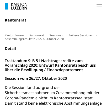
Selbständige (WAS Luzern)
LUPK - Luzerner Pensionskasse
Bildung und Forschung
Na
Altersvorsorge (gruezi.lu.ch)
Wissenschaftsförderung
Kantonsrat
Forschungsförderung, Wissenschaftsmarketing,
Wissenschaft, Forschung, Entwicklung, Projekte
Kanton Luzern
Kantonsrat
Sessionen
Frühere Sessionen
Abstimmungsresultate 26./27. Oktober 2020
Pilotprojekte Klima
Erwachsenenbildung und Weiterbildung
Detail
Innovative Projekte Landwirtschaft und
Umschulung, zweiter Bildungsweg,
Nachdiplomstudium, Zusatzlehre, Höhere
Wald
Berufsbildung, Berufsmatura nach Lehre,
Traktandum 9: B 51 Nachtragskredite zum
Projektförderung Universität Luzern unilu
Neuorientierung, Grundkompetenzen,
Voranschlag 2020; Entwurf Kantonsratsbeschluss
Berufsberatung, Standortbestimmung,
über die Bewilligung / Finanzdepartement
Studienberatung, Beratung und Unterstützung,
Berufsabschluss für Erwachsene
Session vom 26./27. Oktober 2020
Erwachsenenmatura
Die Session fand aufgrund der
Berufliche Grundbildung
Sicherheitsmassnahmen im Zusammenhang mit der
Bildungsgutscheine Grundkompetenzen
Lehre, Berufsfachschule, Lehrbetrieb, Lehrvertrag,
Corona-Pandemie nicht im Kantonsratssaal statt.
Berufsberatung, Qualifikationsverfahren,
Damit stand keine elektronische Abstimmungsanlage
Bildung & Berufsabschluss für Erwachsene
Berufswahl & Berufsberatung, Schnupperlehre und