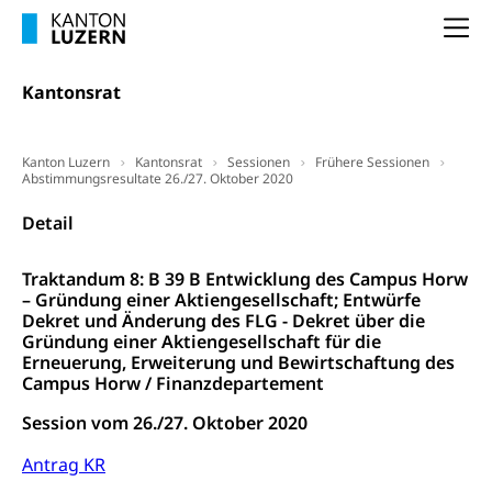
Forschungsförderung, Wissenschaftsmarketing,
Na
Wissenschaft, Forschung, Entwicklung, Projekte
Pilotprojekte Klima
Erwachsenenbildung und Weiterbildung
Kantonsrat
Innovative Projekte Landwirtschaft und
Umschulung, zweiter Bildungsweg,
Nachdiplomstudium, Zusatzlehre, Höhere
Wald
Kanton Luzern
Kantonsrat
Sessionen
Frühere Sessionen
Berufsbildung, Berufsmatura nach Lehre,
Abstimmungsresultate 26./27. Oktober 2020
Projektförderung Universität Luzern unilu
Neuorientierung, Grundkompetenzen,
Berufsberatung, Standortbestimmung,
Detail
Studienberatung, Beratung und Unterstützung,
Berufsabschluss für Erwachsene
Traktandum 8: B 39 B Entwicklung des Campus Horw
Erwachsenenmatura
Berufliche Grundbildung
– Gründung einer Aktiengesellschaft; Entwürfe
Dekret und Änderung des FLG - Dekret über die
Bildungsgutscheine Grundkompetenzen
Lehre, Berufsfachschule, Lehrbetrieb, Lehrvertrag,
Gründung einer Aktiengesellschaft für die
Berufsberatung, Qualifikationsverfahren,
Erneuerung, Erweiterung und Bewirtschaftung des
Bildung & Berufsabschluss für Erwachsene
Berufswahl & Berufsberatung, Schnupperlehre und
Campus Horw / Finanzdepartement
Lehrstellensuche, Berufsmaturität,
Fachperson Betreuung (verkürzte
Brückenangebote, Zugewanderte & Arbeitsmarkt,
Session vom 26./27. Oktober 2020
Grundbildung)
Fachstelle Berufsbildung
Antrag KR
Fachperson Gesundheit (verkürzte
Schulen und Berufsbildungszentren
Hochschule Fachhochschule