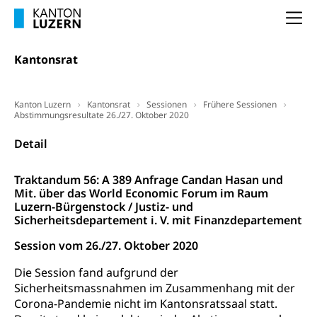
LUPK - Luzerner Pensionskasse
Bildung und Forschung
Altersvorsorge (gruezi.lu.ch)
Na
Wissenschaftsförderung
Kantonsrat
Forschungsförderung, Wissenschaftsmarketing,
Wissenschaft, Forschung, Entwicklung, Projekte
Kanton Luzern
Kantonsrat
Sessionen
Frühere Sessionen
Pilotprojekte Klima
Erwachsenenbildung und Weiterbildung
Abstimmungsresultate 26./27. Oktober 2020
Innovative Projekte Landwirtschaft und
Umschulung, zweiter Bildungsweg,
Detail
Nachdiplomstudium, Zusatzlehre, Höhere
Wald
Berufsbildung, Berufsmatura nach Lehre,
Projektförderung Universität Luzern unilu
Neuorientierung, Grundkompetenzen,
Traktandum 56: A 389 Anfrage Candan Hasan und
Berufsberatung, Standortbestimmung,
Mit. über das World Economic Forum im Raum
Studienberatung, Beratung und Unterstützung,
Luzern-Bürgenstock / Justiz- und
Berufsabschluss für Erwachsene
Sicherheitsdepartement i. V. mit Finanzdepartement
Erwachsenenmatura
Session vom 26./27. Oktober 2020
Berufliche Grundbildung
Bildungsgutscheine Grundkompetenzen
Lehre, Berufsfachschule, Lehrbetrieb, Lehrvertrag,
Die Session fand aufgrund der
Berufsberatung, Qualifikationsverfahren,
Sicherheitsmassnahmen im Zusammenhang mit der
Bildung & Berufsabschluss für Erwachsene
Berufswahl & Berufsberatung, Schnupperlehre und
Corona-Pandemie nicht im Kantonsratssaal statt.
Lehrstellensuche, Berufsmaturität,
Fachperson Betreuung (verkürzte