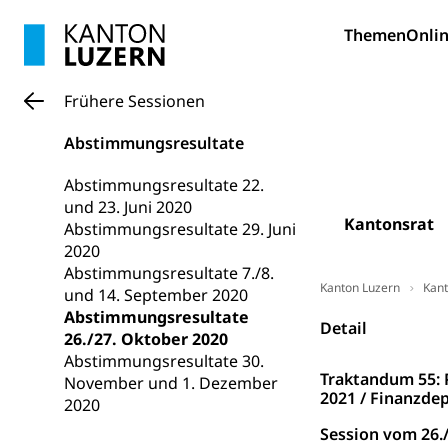
Forschungsförde
Themen
Onlin
Pilotprojekt
Erwachsenenb
Frühere Sessionen
Umschulung, zwe
Grundkompetenze
Abstimmungsresultate
Erwachsene
Berufliche Gr
Abstimmungsresultate 22.
Fachperson B
Lehre, Berufsfac
und 23. Juni 2020
Kantonsrat
Abstimmungsresultate 29. Juni
Allgemeinbil
2020
Schulen und 
Hochschule F
Bildung & Be
Abstimmungsresultate 7./8.
Kanton Luzern
Kant
Fremdsprache
Studium, Hochsc
und 14. September 2020
Berufsabschl
Abstimmungsresultate
Information
Detail
Campus Hor
Mittelschulen
26./27. Oktober 2020
Berufslehre (
Abstimmungsresultate 30.
Pädagogische
Gymnasium, Hand
Traktandum 55: 
November und 1. Dezember
Informatikmitte
Berufsmaturi
2021 / Finanzde
2020
und Vollzeitsch
Session vom 26.