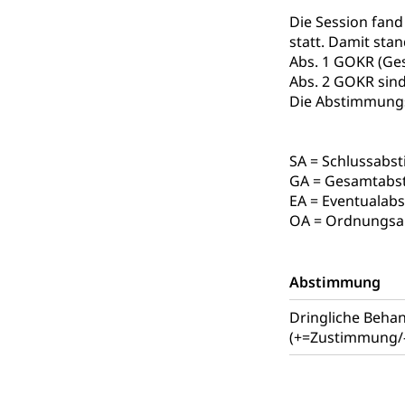
Berufsbildung
Obligatorische
Die Session fan
Fach- & Wirt
Schulpflicht, S
statt. Damit st
Psychomotorik, 
Abs. 1 GOKR (Ge
Gymnasien & 
Abs. 2 GOKR sind
Kantonale S
Stipendien un
Gesundheits
Die Abstimmungsr
Sonderschul
Studienbeihilfe
Heilpädagogi
Stipendien U
Universität
SA = Schlussab
GA = Gesamtabs
Fachstelle St
Technische Hoch
EA = Eventuala
Hochschulbildung
Finanzielle 
OA = Ordnungsa
Hochschule Luze
(Dachorganisati
swissunivers
Vorschule
Abstimmung
Kindergarten, Ki
Dringliche Beha
(+=Zustimmung/
Kinderbetre
Frühe Förde
Gesundheit und 