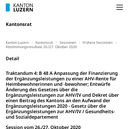
Wissenschaft, Forschung, Entwicklung, Projekte
Na
Pilotprojekte Klima
Erwachsenenbildung und Weiterbildung
Kantonsrat
Innovative Projekte Landwirtschaft und
Umschulung, zweiter Bildungsweg,
Nachdiplomstudium, Zusatzlehre, Höhere
Wald
Berufsbildung, Berufsmatura nach Lehre,
Projektförderung Universität Luzern unilu
Kanton Luzern
Kantonsrat
Sessionen
Frühere Sessionen
Neuorientierung, Grundkompetenzen,
Abstimmungsresultate 26./27. Oktober 2020
Berufsberatung, Standortbestimmung,
Studienberatung, Beratung und Unterstützung,
Detail
Berufsabschluss für Erwachsene
Erwachsenenmatura
Berufliche Grundbildung
Traktandum 4: B 48 A Anpassung der Finanzierung
der Ergänzungsleistungen zu einer AHV-Rente für
Bildungsgutscheine Grundkompetenzen
Lehre, Berufsfachschule, Lehrbetrieb, Lehrvertrag,
Heimbewohnerinnen und -bewohner; Entwürfe
Berufsberatung, Qualifikationsverfahren,
Änderung des Gesetzes über die
Bildung & Berufsabschluss für Erwachsene
Berufswahl & Berufsberatung, Schnupperlehre und
Ergänzungsleistungen zur AHV/IV und Dekret über
Lehrstellensuche, Berufsmaturität,
einen Beitrag des Kantons an den Aufwand der
Fachperson Betreuung (verkürzte
Brückenangebote, Zugewanderte & Arbeitsmarkt,
Ergänzungsleistungen 2020 - Gesetz über die
Grundbildung)
Fachstelle Berufsbildung
Ergänzungsleistungen zur AHV/IV / Gesundheits-
und Sozialdepartement
Fachperson Gesundheit (verkürzte
Schulen und Berufsbildungszentren
Hochschule Fachhochschule
Grundbildung)
Session vom 26./27. Oktober 2020